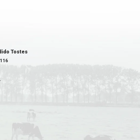
ndido Tostes
 116
r