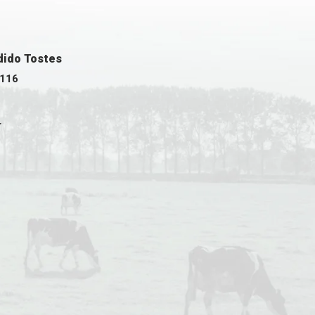
ndido Tostes
 116
r